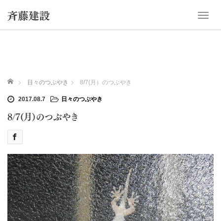
T
o
g
g
l
e
n
ホーム
日々のつぶやき
8/7(月）のつぶやき
a
v
2017.08.7
日々のつぶやき
i
8/7(月）のつぶやき
g
a
t
i
o
n