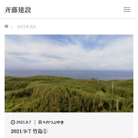
T
o
g
ホーム
2021年 9月
g
l
e
n
a
v
i
g
a
t
i
o
n
2021.9.7
日々のつぶやき
2021/9/7 竹島①