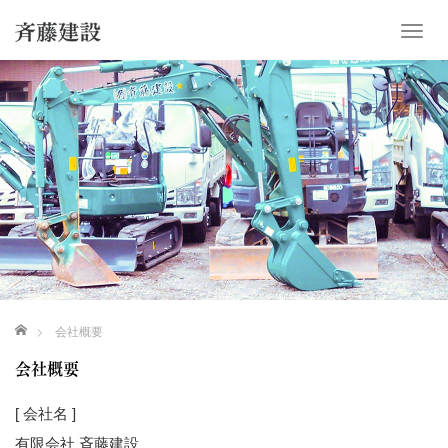
T
o
g
g
l
e
n
a
v
i
g
a
t
i
o
ホーム
会社概要
n
会社概要
[ 会社名 ]
有限会社 斉藤建設