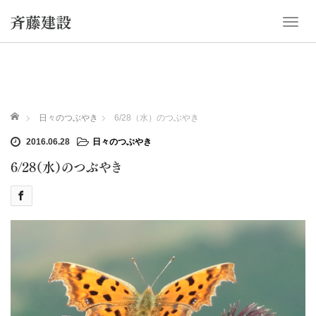
T
o
g
g
l
e
n
ホーム
日々のつぶやき
6/28（水）のつぶやき
a
v
2016.06.28
日々のつぶやき
i
6/28（水）のつぶやき
g
a
t
i
o
n