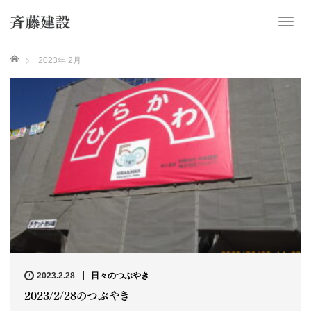
T
o
g
ホーム
2023年 2月
g
l
e
n
a
v
i
g
a
t
i
o
n
2023.2.28
日々のつぶやき
2023/2/28のつぶやき